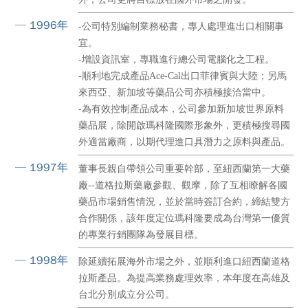
─ 1996年
-公司特別編制業務秘書，專人處理進出口相關事
宜。
-增設資訊室，專職進行總公司電腦化之工程。
-順利地完成產品Ace-Cal出口菲律賓與大陸；另馬
來西亞、新加坡等藥品公司亦積極接洽當中。
-為有效控制產品成本，公司參加新加坡世界原料
藥品展，除開啟瑪科隆國際形象外，更積極搜尋國
外適當廠商，以期代理進口具潛力之原料與產品。
─ 1997年
董事長親自帶領公司重要幹部，至紐西蘭第一大藥
廠--道格拉斯藥廠參觀、觀摩，除了互相瞭解各國
藥品市場銷售情況，並於當時簽訂合約，締結雙方
合作關係，該年度定位瑪科隆要成為台灣第一優質
的專業行銷團隊為發展目標。
─ 1998年
除延續拓展海外市場之外，並順利進口紐西蘭道格
拉斯產品。為提高業務處理效率，本年度在高雄及
台北分別成立分公司。