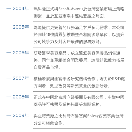
─ 2004年
瑪科隆正式與Sanofi-Aventis於台灣藥業市場上策略
聯盟，並於互競市場中連結雙贏之局面。
─ 2005年
為能提供更完善的服務滿足客戶多元需求，本公司
於同址18樓購置新樓層整合相關後勤單位，以提升
公司競爭力及對客戶最佳的服務效能。
─ 2006年
研發醫學美容產品，成立醫瘵美容保養品銷售通
路。同年並重組整合開業藥局、診所組織致力拓展
自費產品市場。
─ 2007年
積極發展與產官學各研究機構合作，著力於R&D處
方開發、劑型改良等新藥質量的創新研發。
─ 2008年
正式在中國北京設立醫藥開發有限公司，申辦中國
藥品許可執照及業務拓展等相關業務。
─ 2009年
與亞培藥廠之比利時布魯塞爾Solvay西藥事業台灣
分公司經銷合作。