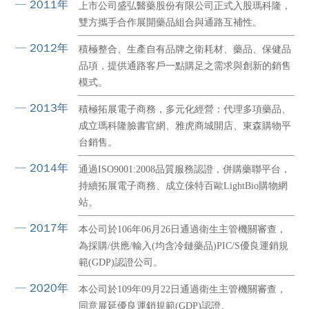
─ 2011年
上市公司盛弘醫藥股份有限公司正式入股瑪科隆，
雙方攜手合作展開藥品組合與通路互補性。
─ 2012年
積極整合、生產自有品牌之衛耗材、藥品、保健品
品項，提供通路客戶一點購足之需求與創新的銷售
模式。
─ 2013年
積極拓展電子商務，多元化經營：代理多項藥品、
成立瑪科隆臉書官網、雅虎商城開店、東森購物平
台銷售。
─ 2014年
通過ISO9001:2008品質服務認證，併購藥聯平台，
持續拓展電子商務、成立倈特百歐LightBio購物網
站。
─ 2017年
本公司於106年06月26日通過衛生主管機關審查，
為採購/供應/輸入(均含冷鏈藥品)PIC/S優良運銷規
範(GDP)認證公司。
─ 2020年
本公司於109年09月22日通過衛生主管機關審查，
同意展延優良運銷規範(GDP)認證。