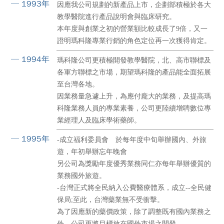
─ 1993年
因應我公司規劃的新產品上市，企劃部積極於各大
教學醫院進行產品說明會與臨床研究。
本年度與創業之初的營業額比較成長了9倍，又一
證明瑪科隆專業行銷的角色定位再一次獲得肯定。
─ 1994年
瑪科隆公司更積極開發教學醫院，北、高市聯標及
各軍方聯標之市場，期望瑪科隆的產品能全面拓展
至台灣各地。
因業務量急遽上升，為應付龐大的業務，及提高瑪
科隆業務人員的專業素養，公司更陸續增聘數位專
業經理人及臨床學術藥師。
─ 1995年
-成立福利委員會 於每年度中旬舉辦國內、外旅
遊，年初舉辦忘年晚會
另公司為獎勵年度優秀業務同仁亦每年舉辦優質的
業務國外旅遊。
-台灣正式將全民納入公費醫療體系，成立--全民健
保局;至此，台灣藥業無不受衝擊。
為了因應新的藥價政策，除了調整既有國內業務之
外，公司更將目標放在國外市場之開發。