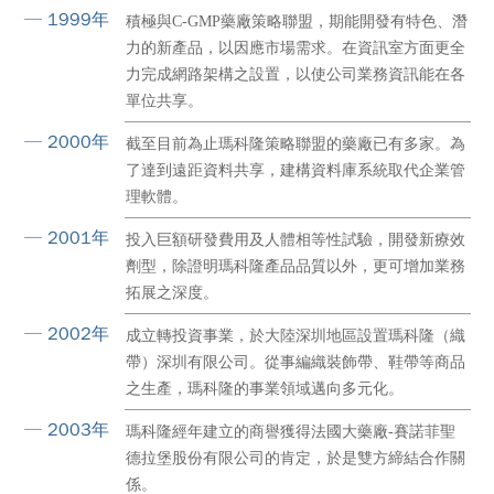
─ 1999年
積極與C-GMP藥廠策略聯盟，期能開發有特色、潛
力的新產品，以因應市場需求。在資訊室方面更全
力完成網路架構之設置，以使公司業務資訊能在各
單位共享。
─ 2000年
截至目前為止瑪科隆策略聯盟的藥廠已有多家。為
了達到遠距資料共享，建構資料庫系統取代企業管
理軟體。
─ 2001年
投入巨額研發費用及人體相等性試驗，開發新療效
劑型，除證明瑪科隆產品品質以外，更可增加業務
拓展之深度。
─ 2002年
成立轉投資事業，於大陸深圳地區設置瑪科隆（織
帶）深圳有限公司。從事編織裝飾帶、鞋帶等商品
之生產，瑪科隆的事業領域邁向多元化。
─ 2003年
瑪科隆經年建立的商譽獲得法國大藥廠-賽諾菲聖
德拉堡股份有限公司的肯定，於是雙方締結合作關
係。